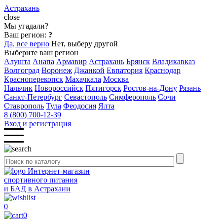
Астрахань
close
Мы угадали?
Ваш регион:
?
Да, все верно
Нет, выберу другой
Выберите ваш регион
Алушта
Анапа
Армавир
Астрахань
Брянск
Владикавказ
Волгоград
Воронеж
Джанкой
Евпатория
Краснодар
Красноперекопск
Махачкала
Москва
Нальчик
Новороссийск
Пятигорск
Ростов-на-Дону
Рязань
Санкт-Петербург
Севастополь
Симферополь
Сочи
Ставрополь
Тула
Феодосия
Ялта
8 (800) 700-12-39
Вход и регистрация
Интернет-магазин
спортивного питания
и БАД в Астрахани
0
0