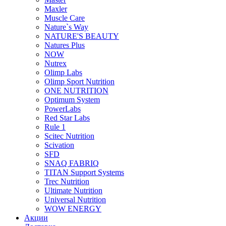
Maxler
Muscle Care
Nature`s Way
NATURE'S BEAUTY
Natures Plus
NOW
Nutrex
Olimp Labs
Olimp Sport Nutrition
ONE NUTRITION
Optimum System
PowerLabs
Red Star Labs
Rule 1
Scitec Nutrition
Scivation
SFD
SNAQ FABRIQ
TITAN Support Systems
Trec Nutrition
Ultimate Nutrition
Universal Nutrition
WOW ENERGY
Акции