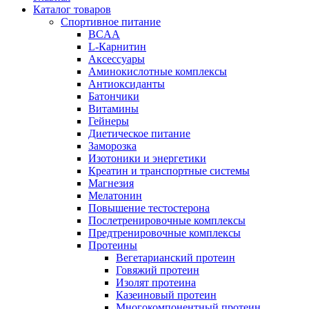
Каталог товаров
Спортивное питание
BCAA
L-Карнитин
Аксессуары
Аминокислотные комплексы
Антиоксиданты
Батончики
Витамины
Гейнеры
Диетическое питание
Заморозка
Изотоники и энергетики
Креатин и транспортные системы
Магнезия
Мелатонин
Повышение тестостерона
Послетренировочные комплексы
Предтренировочные комплексы
Протеины
Вегетарианский протеин
Говяжий протеин
Изолят протеина
Казеиновый протеин
Многокомпонентный протеин