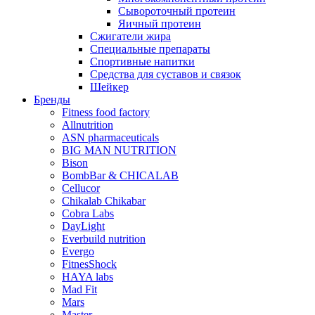
Сывороточный протеин
Яичный протеин
Сжигатели жира
Специальные препараты
Спортивные напитки
Средства для суставов и связок
Шейкер
Бренды
Fitness food factory
Allnutrition
ASN pharmaceuticals
BIG MAN NUTRITION
Bison
BombBar & CHICALAB
Cellucor
Chikalab Chikabar
Cobra Labs
DayLight
Everbuild nutrition
Evergo
FitnesShock
HAYA labs
Mad Fit
Mars
Master