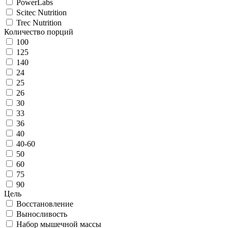
PowerLabs
Scitec Nutrition
Trec Nutrition
Количество порций
100
125
140
24
25
26
30
33
36
40
40-60
50
60
75
90
Цель
Восстановление
Выносливость
Набор мышечной массы