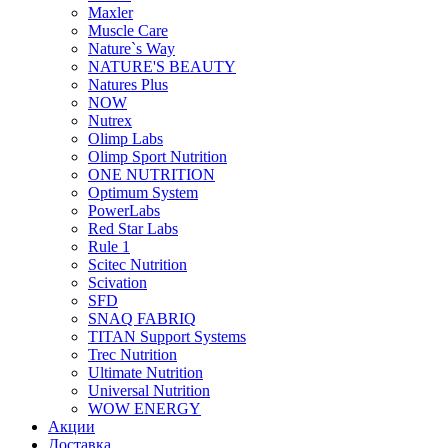
Maxler
Muscle Care
Nature`s Way
NATURE'S BEAUTY
Natures Plus
NOW
Nutrex
Olimp Labs
Olimp Sport Nutrition
ONE NUTRITION
Optimum System
PowerLabs
Red Star Labs
Rule 1
Scitec Nutrition
Scivation
SFD
SNAQ FABRIQ
TITAN Support Systems
Trec Nutrition
Ultimate Nutrition
Universal Nutrition
WOW ENERGY
Акции
Доставка