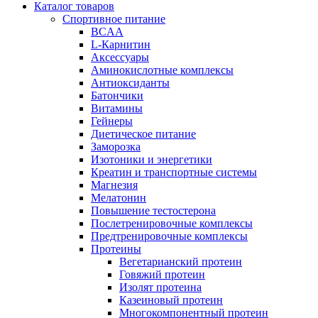
Каталог товаров
Спортивное питание
BCAA
L-Карнитин
Аксессуары
Аминокислотные комплексы
Антиоксиданты
Батончики
Витамины
Гейнеры
Диетическое питание
Заморозка
Изотоники и энергетики
Креатин и транспортные системы
Магнезия
Мелатонин
Повышение тестостерона
Послетренировочные комплексы
Предтренировочные комплексы
Протеины
Вегетарианский протеин
Говяжий протеин
Изолят протеина
Казеиновый протеин
Многокомпонентный протеин