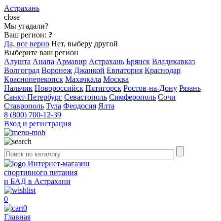
Астрахань
close
Мы угадали?
Ваш регион:
?
Да, все верно
Нет, выберу другой
Выберите ваш регион
Алушта
Анапа
Армавир
Астрахань
Брянск
Владикавказ
Волгоград
Воронеж
Джанкой
Евпатория
Краснодар
Красноперекопск
Махачкала
Москва
Нальчик
Новороссийск
Пятигорск
Ростов-на-Дону
Рязань
Санкт-Петербург
Севастополь
Симферополь
Сочи
Ставрополь
Тула
Феодосия
Ялта
8 (800) 700-12-39
Вход и регистрация
Интернет-магазин
спортивного питания
и БАД в Астрахани
0
0
Главная