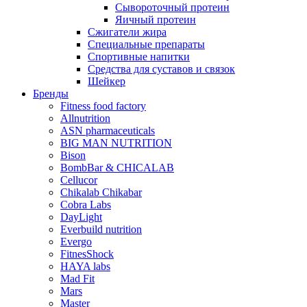
Сывороточный протеин
Яичный протеин
Сжигатели жира
Специальные препараты
Спортивные напитки
Средства для суставов и связок
Шейкер
Бренды
Fitness food factory
Allnutrition
ASN pharmaceuticals
BIG MAN NUTRITION
Bison
BombBar & CHICALAB
Cellucor
Chikalab Chikabar
Cobra Labs
DayLight
Everbuild nutrition
Evergo
FitnesShock
HAYA labs
Mad Fit
Mars
Master