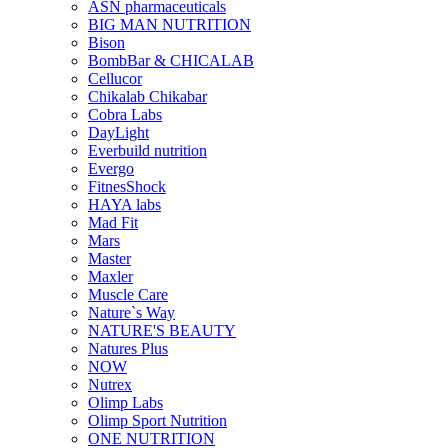
ASN pharmaceuticals
BIG MAN NUTRITION
Bison
BombBar & CHICALAB
Cellucor
Chikalab Chikabar
Cobra Labs
DayLight
Everbuild nutrition
Evergo
FitnesShock
HAYA labs
Mad Fit
Mars
Master
Maxler
Muscle Care
Nature`s Way
NATURE'S BEAUTY
Natures Plus
NOW
Nutrex
Olimp Labs
Olimp Sport Nutrition
ONE NUTRITION