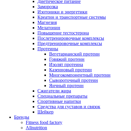
Диетическое питание
Заморозка
Изотоники и энергетики
Креатин и транспортные системы
Магнезия
Мелатонин
Повышение тестостерона
Послетренировочные комплексы
Предтренировочные комплексы
Протеины
Вегетарианский протеин
Говяжий протеин
Изолят протеина
Казеиновый протеин
Многокомпонентный протеин
Сывороточный протеин
Яичный протеин
Сжигатели жира
Специальные препараты
Спортивные напитки
Средства для суставов и связок
Шейкер
Бренды
Fitness food factory
Allnutrition