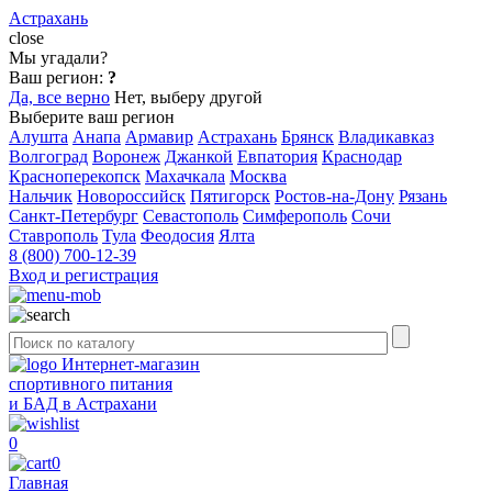
Астрахань
close
Мы угадали?
Ваш регион:
?
Да, все верно
Нет, выберу другой
Выберите ваш регион
Алушта
Анапа
Армавир
Астрахань
Брянск
Владикавказ
Волгоград
Воронеж
Джанкой
Евпатория
Краснодар
Красноперекопск
Махачкала
Москва
Нальчик
Новороссийск
Пятигорск
Ростов-на-Дону
Рязань
Санкт-Петербург
Севастополь
Симферополь
Сочи
Ставрополь
Тула
Феодосия
Ялта
8 (800) 700-12-39
Вход и регистрация
Интернет-магазин
спортивного питания
и БАД в Астрахани
0
0
Главная