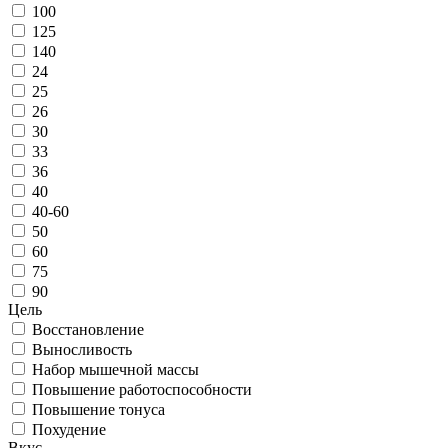
100
125
140
24
25
26
30
33
36
40
40-60
50
60
75
90
Цель
Восстановление
Выносливость
Набор мышечной массы
Повышение работоспособности
Повышение тонуса
Похудение
Вкус