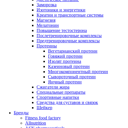
Заморозка
Изотоники и энергетики
Креатин и транспортные системы
Магнезия
Мелатонин
Повышение тестостерона
Послетренировочные комплексы
Предтренировочные комплексы
Протеины
Вегетарианский протеин
Говяжий протеин
Изолят протеина
Казеиновый протеин
Многокомпонентный протеин
Сывороточный протеин
Яичный протеин
Сжигатели жира
Специальные препараты
Спортивные напитки
Средства для суставов и связок
Шейкер
Бренды
Fitness food factory
Allnutrition