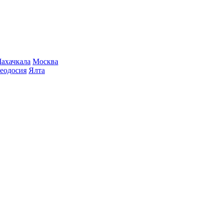
ахачкала
Москва
еодосия
Ялта