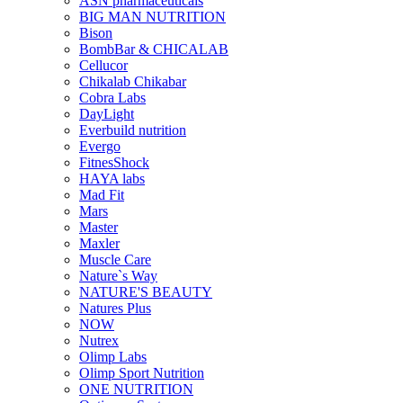
ASN pharmaceuticals
BIG MAN NUTRITION
Bison
BombBar & CHICALAB
Cellucor
Chikalab Chikabar
Cobra Labs
DayLight
Everbuild nutrition
Evergo
FitnesShock
HAYA labs
Mad Fit
Mars
Master
Maxler
Muscle Care
Nature`s Way
NATURE'S BEAUTY
Natures Plus
NOW
Nutrex
Olimp Labs
Olimp Sport Nutrition
ONE NUTRITION