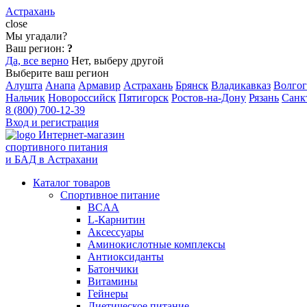
Астрахань
close
Мы угадали?
Ваш регион:
?
Да, все верно
Нет, выберу другой
Выберите ваш регион
Алушта
Анапа
Армавир
Астрахань
Брянск
Владикавказ
Волгог
Нальчик
Новороссийск
Пятигорск
Ростов-на-Дону
Рязань
Санк
8 (800) 700-12-39
Вход и регистрация
Интернет-магазин
спортивного питания
и БАД в Астрахани
Каталог товаров
Спортивное питание
BCAA
L-Карнитин
Аксессуары
Аминокислотные комплексы
Антиоксиданты
Батончики
Витамины
Гейнеры
Диетическое питание