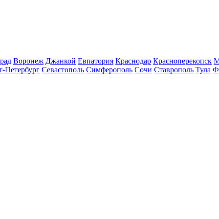
рад
Воронеж
Джанкой
Евпатория
Краснодар
Красноперекопск
М
т-Петербург
Севастополь
Симферополь
Сочи
Ставрополь
Тула
Ф