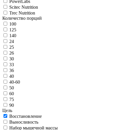
PowerLabs
Scitec Nutrition
Trec Nutrition
Количество порций
100
125
140
24
25
26
30
33
36
40
40-60
50
60
75
90
Цель
Восстановление
Выносливость
Набор мышечной массы