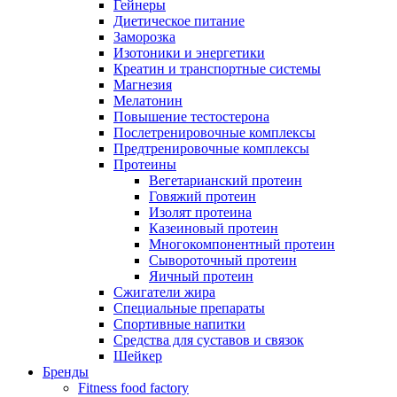
Гейнеры
Диетическое питание
Заморозка
Изотоники и энергетики
Креатин и транспортные системы
Магнезия
Мелатонин
Повышение тестостерона
Послетренировочные комплексы
Предтренировочные комплексы
Протеины
Вегетарианский протеин
Говяжий протеин
Изолят протеина
Казеиновый протеин
Многокомпонентный протеин
Сывороточный протеин
Яичный протеин
Сжигатели жира
Специальные препараты
Спортивные напитки
Средства для суставов и связок
Шейкер
Бренды
Fitness food factory