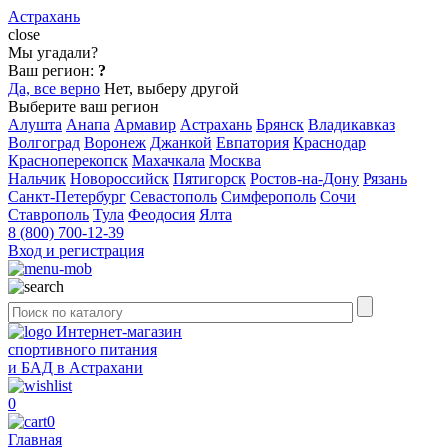
Астрахань
close
Мы угадали?
Ваш регион:
?
Да, все верно
Нет, выберу другой
Выберите ваш регион
Алушта
Анапа
Армавир
Астрахань
Брянск
Владикавказ
Волгоград
Воронеж
Джанкой
Евпатория
Краснодар
Красноперекопск
Махачкала
Москва
Нальчик
Новороссийск
Пятигорск
Ростов-на-Дону
Рязань
Санкт-Петербург
Севастополь
Симферополь
Сочи
Ставрополь
Тула
Феодосия
Ялта
8 (800) 700-12-39
Вход и регистрация
Интернет-магазин
спортивного питания
и БАД в Астрахани
0
0
Главная