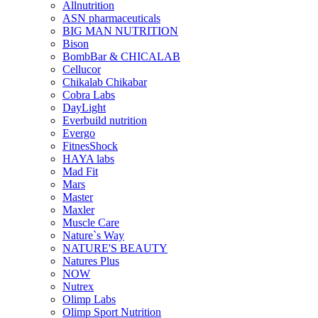
Allnutrition
ASN pharmaceuticals
BIG MAN NUTRITION
Bison
BombBar & CHICALAB
Cellucor
Chikalab Chikabar
Cobra Labs
DayLight
Everbuild nutrition
Evergo
FitnesShock
HAYA labs
Mad Fit
Mars
Master
Maxler
Muscle Care
Nature`s Way
NATURE'S BEAUTY
Natures Plus
NOW
Nutrex
Olimp Labs
Olimp Sport Nutrition