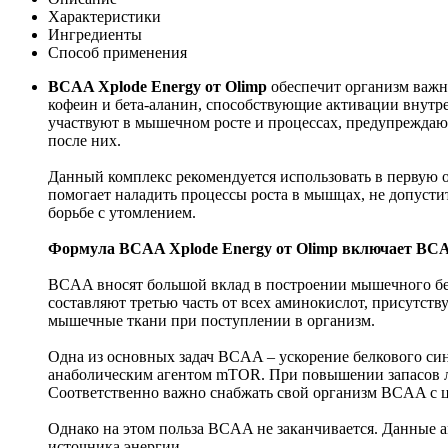
Характеристики
Ингредиенты
Способ применения
BCAA Xplode Energy от Olimp
обеспечит организм важн
кофеин и бета-аланин, способствующие активации внутр
участвуют в мышечном росте и процессах, предупреждающ
после них.
Данный комплекс рекомендуется использовать в первую оч
помогает наладить процессы роста в мышцах, не допусти
борьбе с утомлением.
Формула BCAA Xplode Energy от Olimp включает BCAA, 
BCAA вносят большой вклад в построении мышечного бел
составляют третью часть от всех аминокислот, присутст
мышечные ткани при поступлении в организм.
Одна из основных задач BCAA – ускорение белкового синт
анаболическим агентом mTOR. При повышении запасов ле
Соответственно важно снабжать свой организм BCAA с ц
Однако на этом польза BCAA не заканчивается. Данные а
источника энергии.