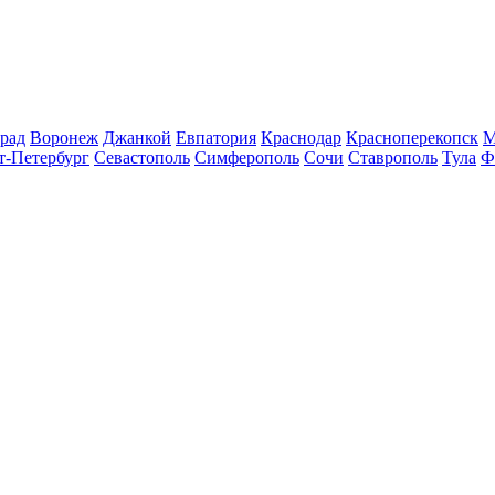
рад
Воронеж
Джанкой
Евпатория
Краснодар
Красноперекопск
М
т-Петербург
Севастополь
Симферополь
Сочи
Ставрополь
Тула
Ф