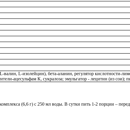
валин, L-изолейцин), бета-аланин, регулятор кислотности-лимо
тители-ацесульфам К, сукралоза; эмульгатор - лецитин (из сои); 
мплекса (6,6 г) с 250 мл воды. В сутки пить 1-2 порции – перед