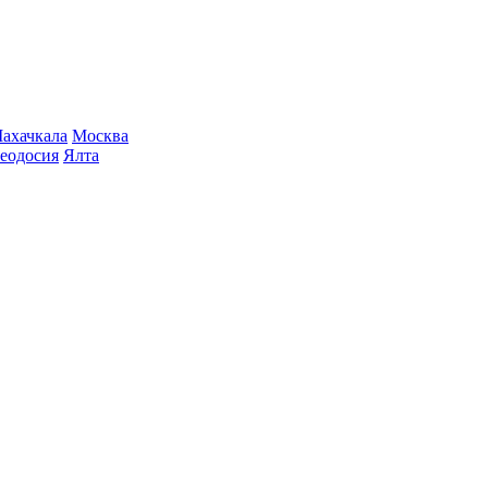
ахачкала
Москва
еодосия
Ялта