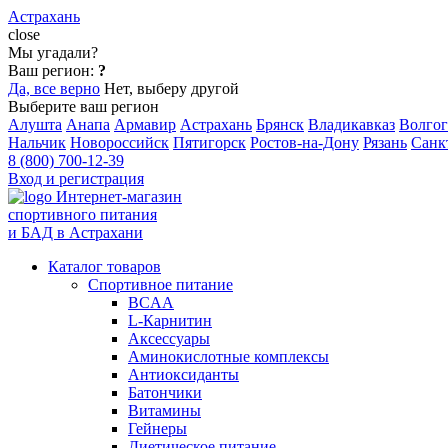
Астрахань
close
Мы угадали?
Ваш регион:
?
Да, все верно
Нет, выберу другой
Выберите ваш регион
Алушта
Анапа
Армавир
Астрахань
Брянск
Владикавказ
Волгог
Нальчик
Новороссийск
Пятигорск
Ростов-на-Дону
Рязань
Санк
8 (800) 700-12-39
Вход и регистрация
Интернет-магазин
спортивного питания
и БАД в Астрахани
Каталог товаров
Спортивное питание
BCAA
L-Карнитин
Аксессуары
Аминокислотные комплексы
Антиоксиданты
Батончики
Витамины
Гейнеры
Диетическое питание