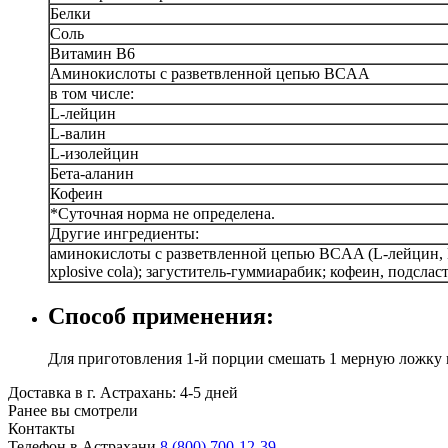
Белки
Соль
Витамин В6
Аминокислоты с разветвленной цепью BCAA
в том числе:
L-лейцин
L-валин
L-изолейцин
Бета-аланин
Кофеин
*Суточная норма не определена.
Другие ингредиенты:
аминокислоты с разветвленной цепью BCAA (L-лейцин, L-
xplosive cola); загуститель-гуммиарабик; кофеин, подслас
Способ применения:
Для приготовления 1-й порции смешать 1 мерную ложку ко
Доставка в г. Астрахань: 4-5 дней
Ранее вы смотрели
Контакты
Телефон в Астрахани
8 (800) 700-12-39