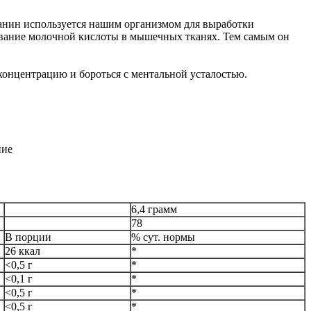
ланин используется нашим организмом для выработки
зование молочной кислоты в мышечных тканях. Тем самым он
концентрацию и бороться с ментальной усталостью.
ние
6,4 грамм
78
В порции
% сут. нормы
26 ккал
*
<0,5 г
*
<0,1 г
*
<0,5 г
*
<0,5 г
*