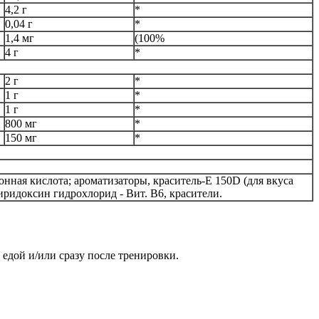
4,2 г
*
0,04 г
*
1,4 мг
(100%
4 г
*
2 г
*
1 г
*
1 г
*
800 мг
*
150 мг
*
нная кислота; ароматизаторы, краситель-E 150D (для вкуса
пиридоксин гидрохлорид - Вит. B6, красители.
 едой и/или сразу после тренировки.