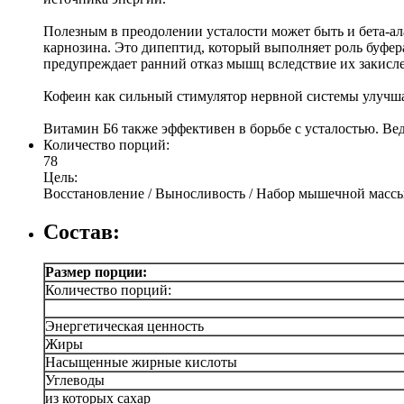
Полезным в преодолении усталости может быть и бета-а
карнозина. Это дипептид, который выполняет роль буфер
предупреждает ранний отказ мышц вследствие их закисл
Кофеин как сильный стимулятор нервной системы улучша
Витамин Б6 также эффективен в борьбе с усталостью. Ве
Количество порций:
78
Цель:
Восстановление / Выносливость / Набор мышечной массы
Состав:
Р
азмер порции:
Количество порций:
Энергетическая ценность
Жиры
Насыщенные жирные кислоты
Углеводы
из которых сахар