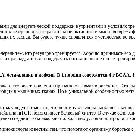
ыми для энергетической поддержки нутриентами в условиях тр
енних резервов для сократительной активности мышц во время 
их их распад. Вы будете лучше справляться с усталостью во вре
ередь тем, кто регулярно тренируется. Хорошо принимать его до
ть их распад, а также поддержать восстановление после трениро
бета-аланин и кофеин. В 1 порции содержится 4 г BCAA, 150
ка и его восстановлении при микротравмах в волокнах. Это вы
вующих в мышечных тканях. Но и уникальной особенностью мета
еза. Следует отметить, что лейцину отведена наиболее значивая
йцина mTOR подстегивает белковый синтез. В случае если запа
елью создания максимально подходящих условий для роста и вос
минокислоты известны тем, что помогают организму бороться с у