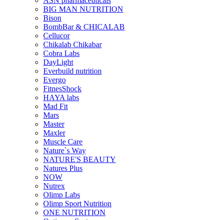
ASN pharmaceuticals
BIG MAN NUTRITION
Bison
BombBar & CHICALAB
Cellucor
Chikalab Chikabar
Cobra Labs
DayLight
Everbuild nutrition
Evergo
FitnesShock
HAYA labs
Mad Fit
Mars
Master
Maxler
Muscle Care
Nature`s Way
NATURE'S BEAUTY
Natures Plus
NOW
Nutrex
Olimp Labs
Olimp Sport Nutrition
ONE NUTRITION