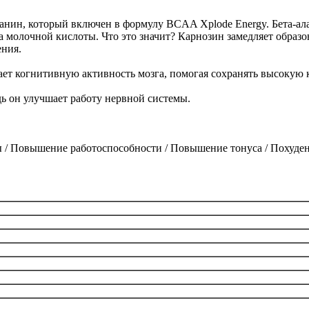
ланин, который включен в формулу BCAA Xplode Energy. Бета-а
а молочной кислоты. Что это значит? Карнозин замедляет обра
ения.
ет когнитивную активность мозга, помогая сохранять высокую 
дь он улучшает работу нервной системы.
 / Повышение работоспособности / Повышение тонуса / Похуде