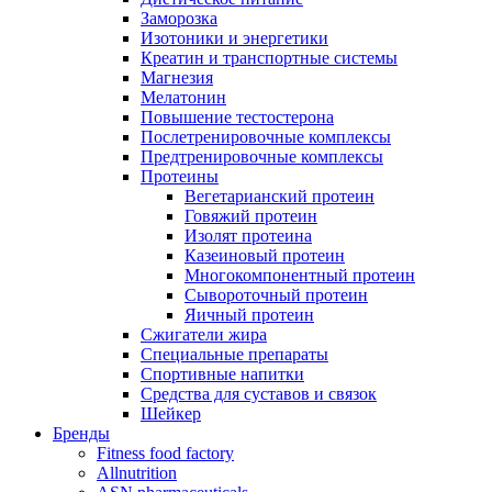
Заморозка
Изотоники и энергетики
Креатин и транспортные системы
Магнезия
Мелатонин
Повышение тестостерона
Послетренировочные комплексы
Предтренировочные комплексы
Протеины
Вегетарианский протеин
Говяжий протеин
Изолят протеина
Казеиновый протеин
Многокомпонентный протеин
Сывороточный протеин
Яичный протеин
Сжигатели жира
Специальные препараты
Спортивные напитки
Средства для суставов и связок
Шейкер
Бренды
Fitness food factory
Allnutrition