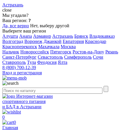
Астрахань
close
Мы угадали?
Ваш регион:
?
Да, все верно
Нет, выберу другой
Выберите ваш регион
Алушта
Анапа
Армавир
Астрахань
Брянск
Владикавказ
Волгоград
Воронеж
Джанкой
Евпатория
Краснодар
Красноперекопск
Махачкала
Москва
Нальчик
Новороссийск
Пятигорск
Ростов-на-Дону
Рязань
Санкт-Петербург
Севастополь
Симферополь
Сочи
Ставрополь
Тула
Феодосия
Ялта
8 (800) 700-12-39
Вход и регистрация
Интернет-магазин
спортивного питания
и БАД в Астрахани
0
0
Главная