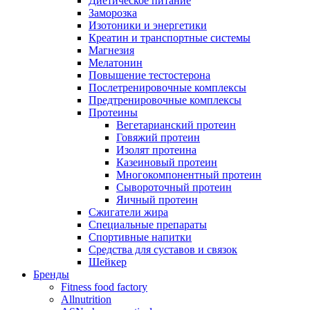
Диетическое питание
Заморозка
Изотоники и энергетики
Креатин и транспортные системы
Магнезия
Мелатонин
Повышение тестостерона
Послетренировочные комплексы
Предтренировочные комплексы
Протеины
Вегетарианский протеин
Говяжий протеин
Изолят протеина
Казеиновый протеин
Многокомпонентный протеин
Сывороточный протеин
Яичный протеин
Сжигатели жира
Специальные препараты
Спортивные напитки
Средства для суставов и связок
Шейкер
Бренды
Fitness food factory
Allnutrition