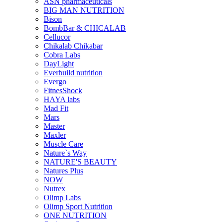
ASN pharmaceuticals
BIG MAN NUTRITION
Bison
BombBar & CHICALAB
Cellucor
Chikalab Chikabar
Cobra Labs
DayLight
Everbuild nutrition
Evergo
FitnesShock
HAYA labs
Mad Fit
Mars
Master
Maxler
Muscle Care
Nature`s Way
NATURE'S BEAUTY
Natures Plus
NOW
Nutrex
Olimp Labs
Olimp Sport Nutrition
ONE NUTRITION