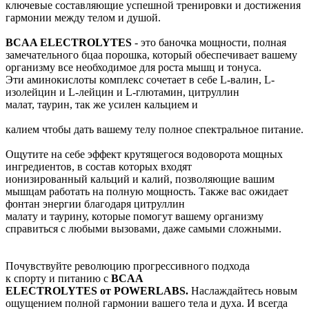
ключевые составляющие успешной тренировки и достижения
гармонии между телом и душой.
BCAA ELECTROLYTES
- это баночка мощности, полная
замечательного бцaа порошка, который обеспечивает вашему
организму все необходимое для роста мышц и тонуса.
Эти аминокислоты комплекс сочетает в себе L-валин, L-
изолейцин и L-лейцин и L-глютамин, цитруллин
малат, таурин, так же усилен кальцием и
калием чтобы дать вашему телу полное спектральное питание.
Ощутите на себе эффект крутящегося водоворота мощных
ингредиентов, в состав которых входят
ионизированный кальций и калий, позволяющие вашим
мышцам работать на полную мощность. Также вас ожидает
фонтан энергии благодаря цитруллин
малату и таурину, которые помогут вашему организму
справиться с любыми вызовами, даже самыми сложными.
Почувствуйте революцию прогрессивного подхода
к спорту и питанию с
BCAA
ELECTROLYTES от POWERLABS.
Наслаждайтесь новым
ощущением полной гармонии вашего тела и духа. И всегда