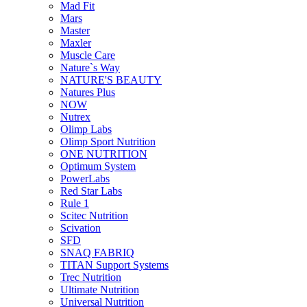
Mad Fit
Mars
Master
Maxler
Muscle Care
Nature`s Way
NATURE'S BEAUTY
Natures Plus
NOW
Nutrex
Olimp Labs
Olimp Sport Nutrition
ONE NUTRITION
Optimum System
PowerLabs
Red Star Labs
Rule 1
Scitec Nutrition
Scivation
SFD
SNAQ FABRIQ
TITAN Support Systems
Trec Nutrition
Ultimate Nutrition
Universal Nutrition