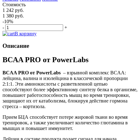
Стоимость
1 242 руб.
1 380 руб.
-10%
-
+
В корзину
Описание
BCAA PRO от PowerLabs
BCAA PRO от PowerLabs
– взрывной комплекс BCAA:
лейцина, валина и изолейцина в классической пропорции
2:1:1. Эти аминокислоты с разветвленной цепью
способствуют более эффективному синтезу белка в организме,
повышают работоспособность мышц во время тренировки,
защищают их от катаболизма, блокируя действие гормона
стресса – кортизола.
Прием БЦА способствует потере жировой ткани во время
тренировок, а также увеличивает количество глютамина в
мышцах и повышает иммунитет.
Лейцин в составе продукта подает сигнал для начала