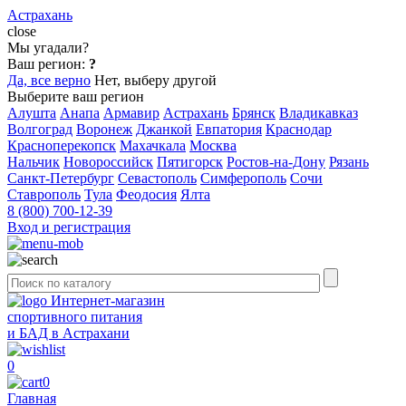
Астрахань
close
Мы угадали?
Ваш регион:
?
Да, все верно
Нет, выберу другой
Выберите ваш регион
Алушта
Анапа
Армавир
Астрахань
Брянск
Владикавказ
Волгоград
Воронеж
Джанкой
Евпатория
Краснодар
Красноперекопск
Махачкала
Москва
Нальчик
Новороссийск
Пятигорск
Ростов-на-Дону
Рязань
Санкт-Петербург
Севастополь
Симферополь
Сочи
Ставрополь
Тула
Феодосия
Ялта
8 (800) 700-12-39
Вход и регистрация
Интернет-магазин
спортивного питания
и БАД в Астрахани
0
0
Главная