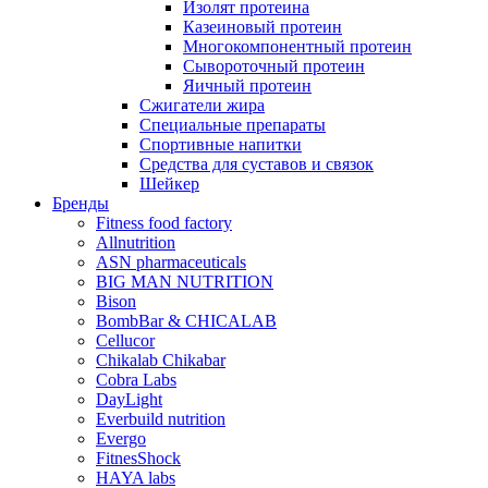
Изолят протеина
Казеиновый протеин
Многокомпонентный протеин
Сывороточный протеин
Яичный протеин
Сжигатели жира
Специальные препараты
Спортивные напитки
Средства для суставов и связок
Шейкер
Бренды
Fitness food factory
Allnutrition
ASN pharmaceuticals
BIG MAN NUTRITION
Bison
BombBar & CHICALAB
Cellucor
Chikalab Chikabar
Cobra Labs
DayLight
Everbuild nutrition
Evergo
FitnesShock
HAYA labs