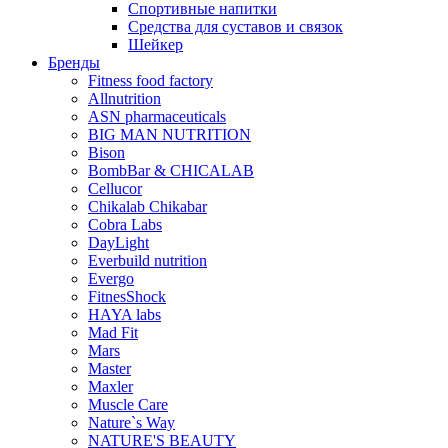
Спортивные напитки
Средства для суставов и связок
Шейкер
Бренды
Fitness food factory
Allnutrition
ASN pharmaceuticals
BIG MAN NUTRITION
Bison
BombBar & CHICALAB
Cellucor
Chikalab Chikabar
Cobra Labs
DayLight
Everbuild nutrition
Evergo
FitnesShock
HAYA labs
Mad Fit
Mars
Master
Maxler
Muscle Care
Nature`s Way
NATURE'S BEAUTY