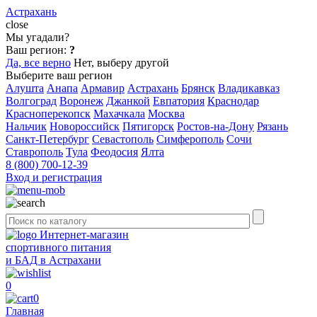
Астрахань
close
Мы угадали?
Ваш регион:
?
Да, все верно
Нет, выберу другой
Выберите ваш регион
Алушта
Анапа
Армавир
Астрахань
Брянск
Владикавказ
Волгоград
Воронеж
Джанкой
Евпатория
Краснодар
Красноперекопск
Махачкала
Москва
Нальчик
Новороссийск
Пятигорск
Ростов-на-Дону
Рязань
Санкт-Петербург
Севастополь
Симферополь
Сочи
Ставрополь
Тула
Феодосия
Ялта
8 (800) 700-12-39
Вход и регистрация
Интернет-магазин
спортивного питания
и БАД в Астрахани
0
0
Главная