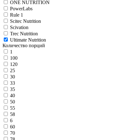
ONE NUTRITION
PowerLabs
Rule 1
Scitec Nutrition
Scivation
Trec Nutrition
Ultimate Nutrition
Количество порций
1
100
120
25
30
33
35
40
50
55
58
6
60
70
78