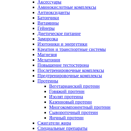
Аксессуары
Аминокислотные комплексы
Антиоксиданты
Батончики
Витамины
Гейнеры
Диетическое питание
Заморозка
Изотоники и энергетики
Креатин и транспортные системы
Магнезия
Мелатонин
Повышение тестостерона
Послетренировочные комплексы
Предтренировочные комплексы
Протеины
Вегетарианский протеин
Говяжий протеин
Изолят протеина
Казеиновый протеин
Многокомпонентный протеин
Сывороточный протеин
Яичный протеин
Сжигатели жира
Специальные препараты