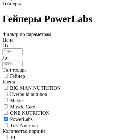
Гейнеры
Гейнеры PowerLabs
Фильтр по параметрам
Цена
От
До
Тип товара
Гейнер
Бренд
BIG MAN NUTRITION
Everbuild nutrition
Maxler
Muscle Care
ONE NUTRITION
PowerLabs
Trec Nutrition
Количество порций
10