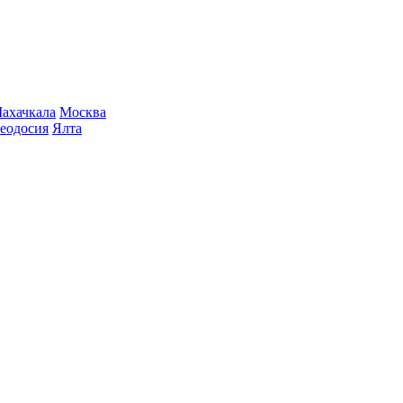
ахачкала
Москва
еодосия
Ялта