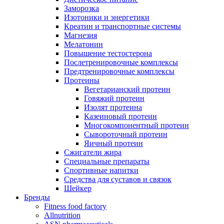
Заморозка
Изотоники и энергетики
Креатин и транспортные системы
Магнезия
Мелатонин
Повышение тестостерона
Послетренировочные комплексы
Предтренировочные комплексы
Протеины
Вегетарианский протеин
Говяжий протеин
Изолят протеина
Казеиновый протеин
Многокомпонентный протеин
Сывороточный протеин
Яичный протеин
Сжигатели жира
Специальные препараты
Спортивные напитки
Средства для суставов и связок
Шейкер
Бренды
Fitness food factory
Allnutrition