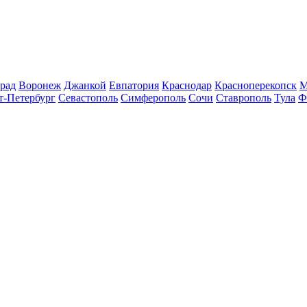
рад
Воронеж
Джанкой
Евпатория
Краснодар
Красноперекопск
М
т-Петербург
Севастополь
Симферополь
Сочи
Ставрополь
Тула
Ф