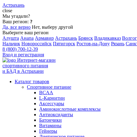
Астрахань
close
Мы угадали?
Ваш регион:
?
Да, все верно
Нет, выберу другой
Выберите ваш регион
Алушта
Анапа
Армавир
Астрахань
Брянск
Владикавказ
Волгог
Нальчик
Новороссийск
Пятигорск
Ростов-на-Дону
Рязань
Санк
8 (800) 700-12-39
Вход и регистрация
Интернет-магазин
спортивного питания
и БАД в Астрахани
Каталог товаров
Спортивное питание
BCAA
L-Карнитин
Аксессуары
Аминокислотные комплексы
Антиоксиданты
Батончики
Витамины
Гейнеры
Диетическое питание