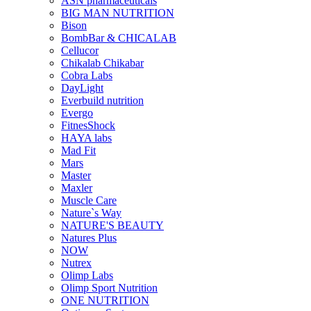
ASN pharmaceuticals
BIG MAN NUTRITION
Bison
BombBar & CHICALAB
Cellucor
Chikalab Chikabar
Cobra Labs
DayLight
Everbuild nutrition
Evergo
FitnesShock
HAYA labs
Mad Fit
Mars
Master
Maxler
Muscle Care
Nature`s Way
NATURE'S BEAUTY
Natures Plus
NOW
Nutrex
Olimp Labs
Olimp Sport Nutrition
ONE NUTRITION