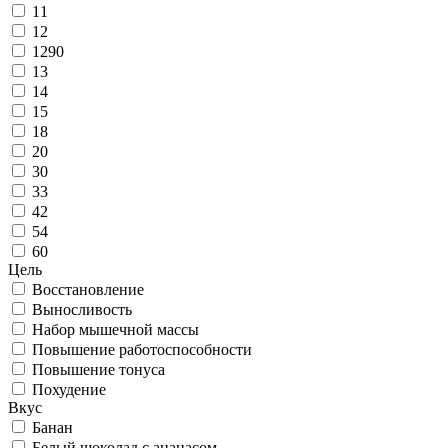
11
12
1290
13
14
15
18
20
30
33
42
54
60
Цель
Восстановление
Выносливость
Набор мышечной массы
Повышение работоспособности
Повышение тонуса
Похудение
Вкус
Банан
Белый шоколад с ананасом