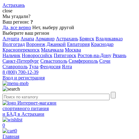
Астрахань
close
Мы угадали?
Ваш регион:
?
Да, все верно
Нет, выберу другой
Выберите ваш регион
Алушта
Анапа
Армавир
Астрахань
Брянск
Владикавказ
Волгоград
Воронеж
Джанкой
Евпатория
Краснодар
Красноперекопск
Махачкала
Москва
Нальчик
Новороссийск
Пятигорск
Ростов-на-Дону
Рязань
Санкт-Петербург
Севастополь
Симферополь
Сочи
Ставрополь
Тула
Феодосия
Ялта
8 (800) 700-12-39
Вход и регистрация
Интернет-магазин
спортивного питания
и БАД в Астрахани
0
0
Главная