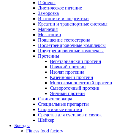
Гейнеры
Диетическое питание
Заморозка
Изотоники и энергетики
Креатин и транспортные системы
Магнезия
Мелатонин
Повышение тестостерона
Послетренировочные комплексы
Предтренировочные комплексы
Протеины
Вегетарианский протеин
Говяжий протеин
Изолят протеина
Казеиновый протеин
Многокомпонентный протеин
Сывороточный протеин
Яичный протеин
Сжигатели жира
Специальные препараты
Спортивные напитки
Средства для суставов и связок
Шейкер
Бренды
Fitness food factory