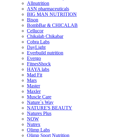
Allnutrition
ASN pharmaceuticals
BIG MAN NUTRITION
Bison
BombBar & CHICALAB
Cellucor
Chikalab Chikabar
Cobra Labs
DayLight
Everbuild nutrition
Evergo
FitnesShock
HAYA labs
Mad Fit
Mars
Master
Maxler
Muscle Care
Nature`s Way
NATURE'S BEAUTY
Natures Plus
NOW
Nutrex
Olimp Labs
Olimp Sport Nutrition