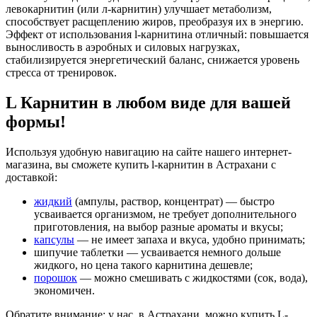
левокарнитин (или л-карнитин) улучшает метаболизм,
способствует расщеплению жиров, преобразуя их в энергию.
Эффект от использования l-карнитина отличный: повышается
выносливость в аэробных и силовых нагрузках,
стабилизируется энергетический баланс, снижается уровень
стресса от тренировок.
L Карнитин в любом виде для вашей
формы!
Используя удобную навигацию на сайте нашего интернет-
магазина, вы сможете купить l-карнитин в Астрахани с
доставкой:
жидкий
(ампулы, раствор, концентрат) — быстро
усваивается организмом, не требует дополнительного
приготовления, на выбор разные ароматы и вкусы;
капсулы
— не имеет запаха и вкуса, удобно принимать;
шипучие таблетки — усваивается немного дольше
жидкого, но цена такого карнитина дешевле;
порошок
— можно смешивать с жидкостями (сок, вода),
экономичен.
Обратите внимание: у нас, в Астрахани, можно купить L-