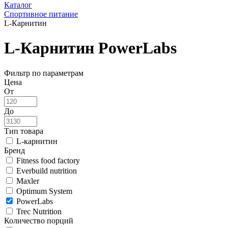
Каталог
Спортивное питание
L-Карнитин
L-Карнитин PowerLabs
Фильтр по параметрам
Цена
От
До
Тип товара
L-карнитин
Бренд
Fitness food factory
Everbuild nutrition
Maxler
Optimum System
PowerLabs
Trec Nutrition
Количество порций