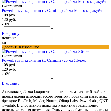
L-карнитин
PowerLabs Л-карнитин (L-Carnitine) 25 мл Манго маракуйя
108 руб.
120 руб.
-10%
-
+
В корзину
новинка
хит
Добавить в избранное
L-карнитин
PowerLabs Л-карнитин (L-Carnitine) 25 мл Яблоко
108 руб.
120 руб.
-10%
-
+
В корзину
Активная добавка l-карнитин в интернет-магазине Rus-Sport
представлена широким ассортиментом продукции известных
брендов: BioTech, Maxler, Nutrex, Olimp Labs, PowerLabs, QNT,
Twinlab. В спортивной практике карнитин традиционно
используется для похудения. Стимулируя обменные процессы,