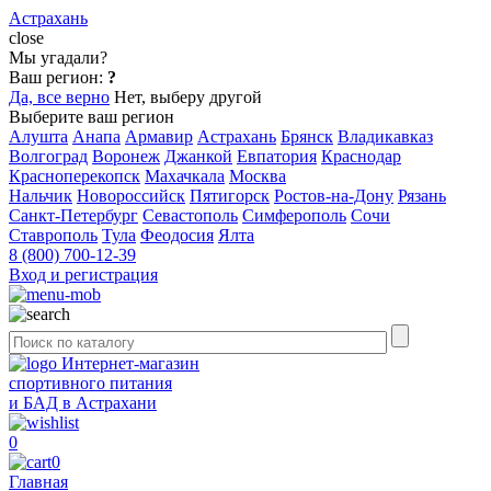
Астрахань
close
Мы угадали?
Ваш регион:
?
Да, все верно
Нет, выберу другой
Выберите ваш регион
Алушта
Анапа
Армавир
Астрахань
Брянск
Владикавказ
Волгоград
Воронеж
Джанкой
Евпатория
Краснодар
Красноперекопск
Махачкала
Москва
Нальчик
Новороссийск
Пятигорск
Ростов-на-Дону
Рязань
Санкт-Петербург
Севастополь
Симферополь
Сочи
Ставрополь
Тула
Феодосия
Ялта
8 (800) 700-12-39
Вход и регистрация
Интернет-магазин
спортивного питания
и БАД в Астрахани
0
0
Главная