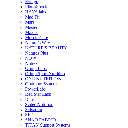
Evergo
FitnesShock
HAYA labs
Mad Fit
Mars
Master
Maxler
Muscle Care
Nature`s Way
NATURE'S BEAUTY
Natures Plus
NOW
Nutrex
Olimp Labs
Olimp Sport Nutrition
ONE NUTRITION
Optimum System
PowerLabs
Red Star Labs
Rule 1
Scitec Nutrition
Scivation
SFD
SNAQ FABRIQ
TITAN Support Systems