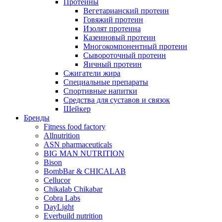
Протеины
Вегетарианский протеин
Говяжий протеин
Изолят протеина
Казеиновый протеин
Многокомпонентный протеин
Сывороточный протеин
Яичный протеин
Сжигатели жира
Специальные препараты
Спортивные напитки
Средства для суставов и связок
Шейкер
Бренды
Fitness food factory
Allnutrition
ASN pharmaceuticals
BIG MAN NUTRITION
Bison
BombBar & CHICALAB
Cellucor
Chikalab Chikabar
Cobra Labs
DayLight
Everbuild nutrition