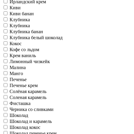
Ирландский крем
Киви
Киви банан
Клубника
Клубника
Клубника банан
Клубника белый шоколад
Кокос
Кофе со льдом
Крем ваниль
Лимонный чизкейк
Малина
Манго
Печенье
Печенье крем
Солёная карамель
Соленая карамель
Фисташка
Черника со сливками
Шоколад
Шоколад и карамель
Шоколад кокос
Шоколад печенье крем