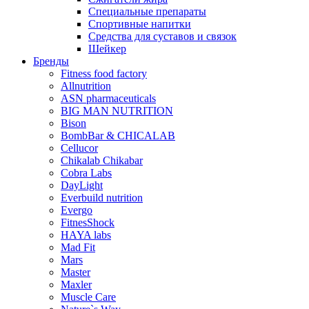
Специальные препараты
Спортивные напитки
Средства для суставов и связок
Шейкер
Бренды
Fitness food factory
Allnutrition
ASN pharmaceuticals
BIG MAN NUTRITION
Bison
BombBar & CHICALAB
Cellucor
Chikalab Chikabar
Cobra Labs
DayLight
Everbuild nutrition
Evergo
FitnesShock
HAYA labs
Mad Fit
Mars
Master
Maxler
Muscle Care