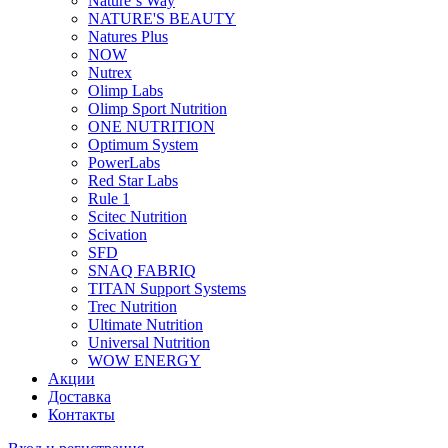
Nature`s Way
NATURE'S BEAUTY
Natures Plus
NOW
Nutrex
Olimp Labs
Olimp Sport Nutrition
ONE NUTRITION
Optimum System
PowerLabs
Red Star Labs
Rule 1
Scitec Nutrition
Scivation
SFD
SNAQ FABRIQ
TITAN Support Systems
Trec Nutrition
Ultimate Nutrition
Universal Nutrition
WOW ENERGY
Акции
Доставка
Контакты