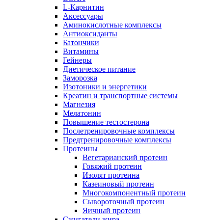
L-Карнитин
Аксессуары
Аминокислотные комплексы
Антиоксиданты
Батончики
Витамины
Гейнеры
Диетическое питание
Заморозка
Изотоники и энергетики
Креатин и транспортные системы
Магнезия
Мелатонин
Повышение тестостерона
Послетренировочные комплексы
Предтренировочные комплексы
Протеины
Вегетарианский протеин
Говяжий протеин
Изолят протеина
Казеиновый протеин
Многокомпонентный протеин
Сывороточный протеин
Яичный протеин
Сжигатели жира