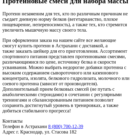
Протеиновые смеси для набора массы
Протеин незаменим для тех, кто по различным причинам не
съедает дневную норму белков (вегетарианство, плохое
пищеварение, непереносимость), а также тех, кто стремится
увеличить мышечную массу своего тела.
При оформлении заказа на нашем сайте все желающие
смогут купить протеин в Астрахани с доставкой, а
также заказать шейкер для его приготовления. Ассортимент
спортивного питания представлен протеиновыми смесями,
различающимися по цене, источнику белка и скорости
усваивания. Можно выбрать недорогие добавки протеина с
высоким содержанием сывороточного или казеинового
концентрата, изолята, белкового гидролизата, молочного или
соевого протеина (зависит от производителя).
Дополнительный прием белковых смесей (не путать с
анаболическими стероидами) в сочетании с регулярными
тренингами и сбалансированным питанием позволит
сохранить достигнутый уровень в тренировках, а также
добиться стабильного прогресса!
Контакты
Телефон в Астрахани
8 (800) 700-12-39
Адрес
г. Краснодар, ул. Стасова 182