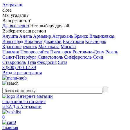
Астрахань
close
Мы угадали?
Ваш регион:
?
Да, все верно
Нет, выберу другой
Выберите ваш регион
Алушта
Анапа
Армавир
Астрахань
Брянск
Владикавказ
Волгоград
Воронеж
Джанкой
Евпатория
Краснодар
Красноперекопск
Махачкала
Москва
Нальчик
Новороссийск
Пятигорск
Ростов-на-Дону
Рязань
Санкт-Петербург
Севастополь
Симферополь
Сочи
Ставрополь
Тула
Феодосия
Ялта
8 (800) 700-12-39
Вход и регистрация
Интернет-магазин
спортивного питания
и БАД в Астрахани
0
0
Главная