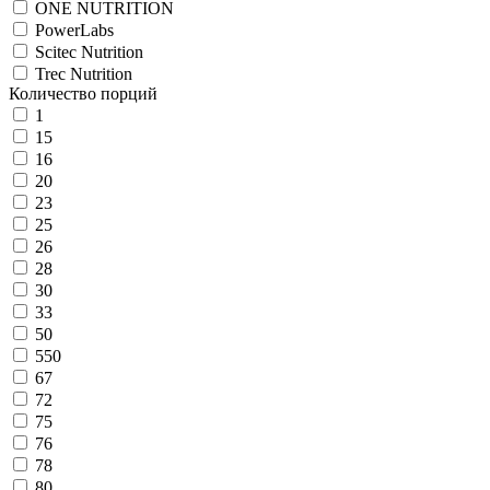
ONE NUTRITION
PowerLabs
Scitec Nutrition
Trec Nutrition
Количество порций
1
15
16
20
23
25
26
28
30
33
50
550
67
72
75
76
78
80