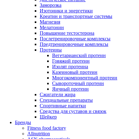
Заморозка
Изотоники и энергетики
Креатин и транспортные системы
Магнезия
Мелатонин
Повышение тестостерона
Послетренировочные комплексы
Предтренировочные комплексы
Протеины
Вегетарианский протеин
Говяжий протеин
Изолят протеина
Казеиновый протеин
Многокомпонентный протеин
Сывороточный протеин
Яичный протеин
Сжигатели жира
Специальные препараты
Спортивные напитки
Средства для суставов и связок
Шейкер
Бренды
Fitness food factory
Allnutrition