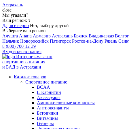
Астрахань
close
Мы угадали?
Ваш регион:
?
Да, все верно
Нет, выберу другой
Выберите ваш регион
Алушта
Анапа
Армавир
Астрахань
Брянск
Владикавказ
Волгог
Нальчик
Новороссийск
Пятигорск
Ростов-на-Дону
Рязань
Санк
8 (800) 700-12-39
Вход и регистрация
Интернет-магазин
спортивного питания
и БАД в Астрахани
Каталог товаров
Спортивное питание
BCAA
L-Карнитин
Аксессуары
Аминокислотные комплексы
Антиоксиданты
Батончики
Витамины
Гейнеры
Диетическое питание