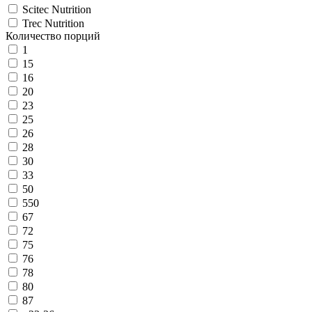
Scitec Nutrition
Trec Nutrition
Количество порций
1
15
16
20
23
25
26
28
30
33
50
550
67
72
75
76
78
80
87