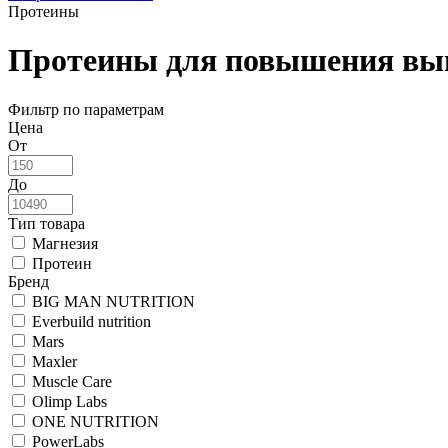
Протеины
Протеины для повышения вы
Фильтр по параметрам
Цена
От
До
Тип товара
Магнезия
Протеин
Бренд
BIG MAN NUTRITION
Everbuild nutrition
Mars
Maxler
Muscle Care
Olimp Labs
ONE NUTRITION
PowerLabs