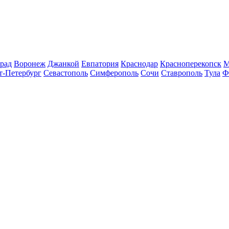
рад
Воронеж
Джанкой
Евпатория
Краснодар
Красноперекопск
М
т-Петербург
Севастополь
Симферополь
Сочи
Ставрополь
Тула
Ф