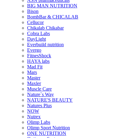
ASN pharmaceuticals
BIG MAN NUTRITION
Bison
BombBar & CHICALAB
Cellucor
Chikalab Chikabar
Cobra Labs
DayLight
Everbuild nutrition
Evergo
FitnesShock
HAYA labs
Mad Fit
Mars
Master
Maxler
Muscle Care
Nature`s Way
NATURE'S BEAUTY
Natures Plus
NOW
Nutrex
Olimp Labs
Olimp Sport Nutrition
ONE NUTRITION