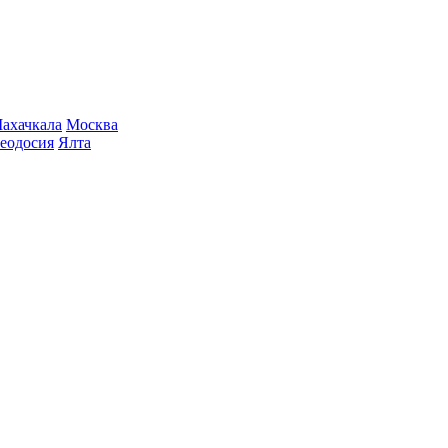
ахачкала
Москва
еодосия
Ялта