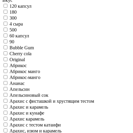
Вкус
120 капсул
180
300
4 сыра
500
60 капсул
90
Bubble Gum
Cherry cola
Original
Абрикос
Абрикос манго
Абрикос-манго
Ананас
Апельсин
Апельсиновый сок
Арахис c фисташкой и хрустящим тестом
Арахис и карамель
Арахис и кунафе
Арахис карамель
Арахис с тестом катаифи
Арахис, изюм и карамель