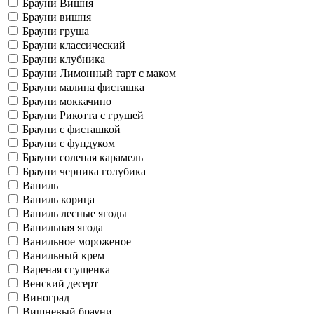
Брауни Вишня
Брауни вишня
Брауни груша
Брауни классический
Брауни клубника
Брауни Лимонный тарт с маком
Брауни малина фисташка
Брауни моккачино
Брауни Рикотта с грушей
Брауни с фисташкой
Брауни с фундуком
Брауни соленая карамель
Брауни черника голубика
Ваниль
Ваниль корица
Ваниль лесные ягоды
Ванильная ягода
Ванильное мороженое
Ванильный крем
Вареная сгущенка
Венский десерт
Виноград
Вишневый брауни