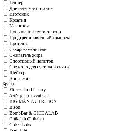
Гейнер
Диетическое питание
Изотоник
Креатин
Магнезия
Повышение тестостерона
Предтренировочный комплекс
Протеин
Сахарозаменитель
Сжигатель жира
Спортивный напиток
Средство для сустава и связок
Шейкер
Энергетик
Бренд
Fitness food factory
ASN pharmaceuticals
BIG MAN NUTRITION
Bison
BombBar & CHICALAB
Chikalab Chikabar
Cobra Labs
DayLight