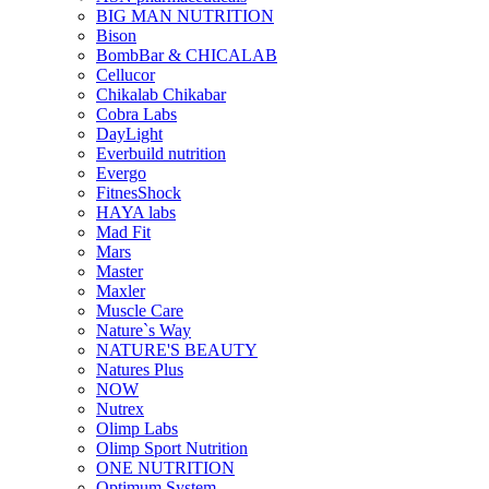
BIG MAN NUTRITION
Bison
BombBar & CHICALAB
Cellucor
Chikalab Chikabar
Cobra Labs
DayLight
Everbuild nutrition
Evergo
FitnesShock
HAYA labs
Mad Fit
Mars
Master
Maxler
Muscle Care
Nature`s Way
NATURE'S BEAUTY
Natures Plus
NOW
Nutrex
Olimp Labs
Olimp Sport Nutrition
ONE NUTRITION
Optimum System