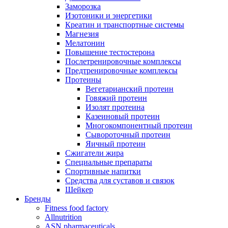
Заморозка
Изотоники и энергетики
Креатин и транспортные системы
Магнезия
Мелатонин
Повышение тестостерона
Послетренировочные комплексы
Предтренировочные комплексы
Протеины
Вегетарианский протеин
Говяжий протеин
Изолят протеина
Казеиновый протеин
Многокомпонентный протеин
Сывороточный протеин
Яичный протеин
Сжигатели жира
Специальные препараты
Спортивные напитки
Средства для суставов и связок
Шейкер
Бренды
Fitness food factory
Allnutrition
ASN pharmaceuticals