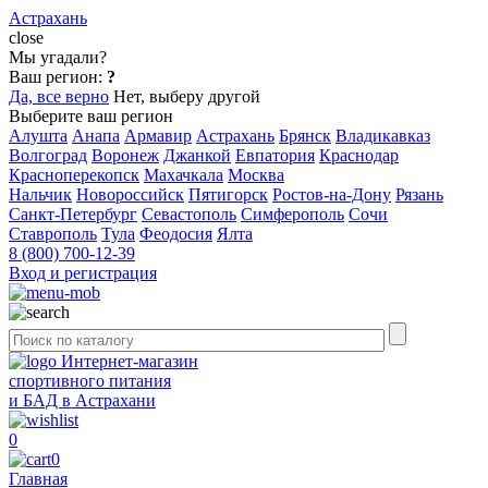
Астрахань
close
Мы угадали?
Ваш регион:
?
Да, все верно
Нет, выберу другой
Выберите ваш регион
Алушта
Анапа
Армавир
Астрахань
Брянск
Владикавказ
Волгоград
Воронеж
Джанкой
Евпатория
Краснодар
Красноперекопск
Махачкала
Москва
Нальчик
Новороссийск
Пятигорск
Ростов-на-Дону
Рязань
Санкт-Петербург
Севастополь
Симферополь
Сочи
Ставрополь
Тула
Феодосия
Ялта
8 (800) 700-12-39
Вход и регистрация
Интернет-магазин
спортивного питания
и БАД в Астрахани
0
0
Главная