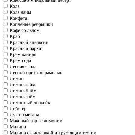
Кокосово-миндальный десерт
Кола
Кола лайм
Конфета
Копченые ребрышки
Кофе со льдом
Краб
Красный апельсин
Красный бархат
Крем ваниль
Крем-сода
Лесная ягода
Лесной орех с карамелью
Лимон
Лимон лайм
Лимон-Лайм
Лимон-лайм
Лимонный чизкейк
Лобстер
Лук и сметана
Маковый торт с лимоном
Малина
Малина с фисташкой и хрустящим тестом