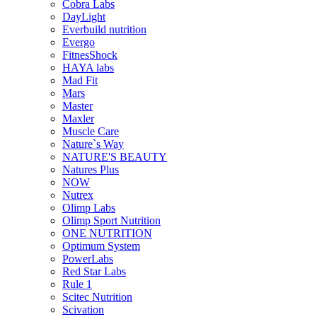
Cobra Labs
DayLight
Everbuild nutrition
Evergo
FitnesShock
HAYA labs
Mad Fit
Mars
Master
Maxler
Muscle Care
Nature`s Way
NATURE'S BEAUTY
Natures Plus
NOW
Nutrex
Olimp Labs
Olimp Sport Nutrition
ONE NUTRITION
Optimum System
PowerLabs
Red Star Labs
Rule 1
Scitec Nutrition
Scivation