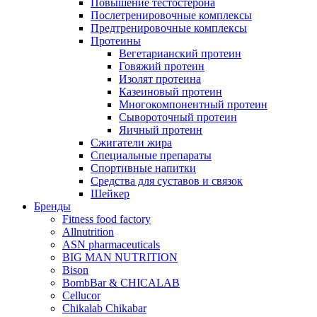
Повышение тестостерона
Послетренировочные комплексы
Предтренировочные комплексы
Протеины
Вегетарианский протеин
Говяжий протеин
Изолят протеина
Казеиновый протеин
Многокомпонентный протеин
Сывороточный протеин
Яичный протеин
Сжигатели жира
Специальные препараты
Спортивные напитки
Средства для суставов и связок
Шейкер
Бренды
Fitness food factory
Allnutrition
ASN pharmaceuticals
BIG MAN NUTRITION
Bison
BombBar & CHICALAB
Cellucor
Chikalab Chikabar