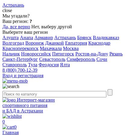
Астрахань
close
Мы угадали?
Ваш регион:
?
Да, все верно
Нет, выберу другой
Выберите ваш регион
Алушта
Анапа
Армавир
Астрахань
Брянск
Владикавказ
Волгоград
Воронеж
Джанкой
Евпатория
Краснодар
Красноперекопск
Махачкала
Москва
Нальчик
Новороссийск
Пятигорск
Ростов-на-Дону
Рязань
Санкт-Петербург
Севастополь
Симферополь
Сочи
Ставрополь
Тула
Феодосия
Ялта
8 (800) 700-12-39
Вход и регистрация
Интернет-магазин
спортивного питания
и БАД в Астрахани
0
0
Главная