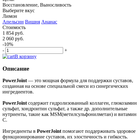
Восстановление, Выносливость
Выберите вкус
Лимон
Апельсин
Вишня
Ананас
Стоимость
1 854 руб.
2 060 руб.
-10%
-
+
В корзину
Описание
PowerJoint
— это мощная формула для поддержки суставов,
созданная на основе специальной смеси из синергических
ингредиентов.
PowerJoint
содержит гидролизованный коллаген, глюкозамин
сульфат, хондроитин сульфат, а также др. дополнительные
нутриенты, такие как MSM(метилсульфонилметан) и витамин
С.
Ингредиенты в
PowerJoint
помогают поддерживать здоровое
функционирование суставов, их элостичность и гибкость.