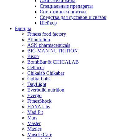
Сжигатели жира
Специальные препараты
Спортивные напитки
Средства для суставов и связок
Шейкер
Бренды
Fitness food factory
Allnutrition
ASN pharmaceuticals
BIG MAN NUTRITION
Bison
BombBar & CHICALAB
Cellucor
Chikalab Chikabar
Cobra Labs
DayLight
Everbuild nutrition
Evergo
FitnesShock
HAYA labs
Mad Fit
Mars
Master
Maxler
Muscle Care