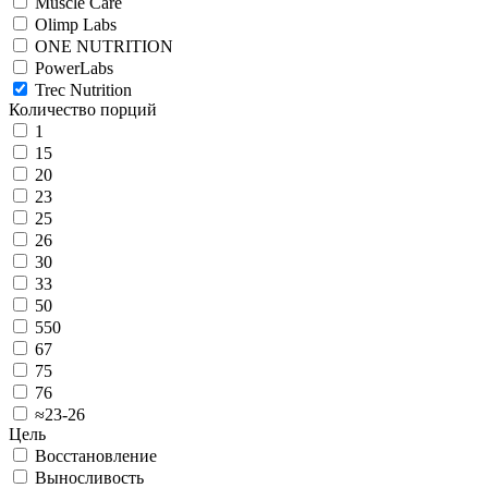
Muscle Care
Olimp Labs
ONE NUTRITION
PowerLabs
Trec Nutrition
Количество порций
1
15
20
23
25
26
30
33
50
550
67
75
76
≈23-26
Цель
Восстановление
Выносливость