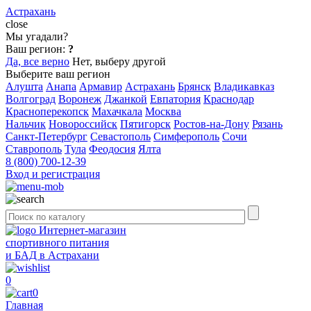
Астрахань
close
Мы угадали?
Ваш регион:
?
Да, все верно
Нет, выберу другой
Выберите ваш регион
Алушта
Анапа
Армавир
Астрахань
Брянск
Владикавказ
Волгоград
Воронеж
Джанкой
Евпатория
Краснодар
Красноперекопск
Махачкала
Москва
Нальчик
Новороссийск
Пятигорск
Ростов-на-Дону
Рязань
Санкт-Петербург
Севастополь
Симферополь
Сочи
Ставрополь
Тула
Феодосия
Ялта
8 (800) 700-12-39
Вход и регистрация
Интернет-магазин
спортивного питания
и БАД в Астрахани
0
0
Главная