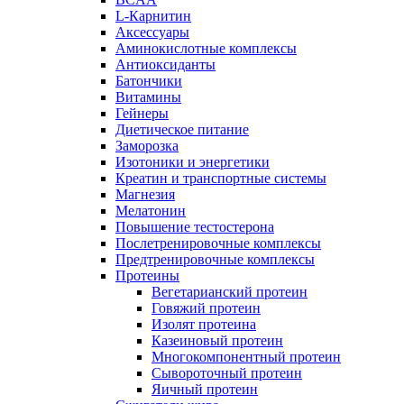
L-Карнитин
Аксессуары
Аминокислотные комплексы
Антиоксиданты
Батончики
Витамины
Гейнеры
Диетическое питание
Заморозка
Изотоники и энергетики
Креатин и транспортные системы
Магнезия
Мелатонин
Повышение тестостерона
Послетренировочные комплексы
Предтренировочные комплексы
Протеины
Вегетарианский протеин
Говяжий протеин
Изолят протеина
Казеиновый протеин
Многокомпонентный протеин
Сывороточный протеин
Яичный протеин