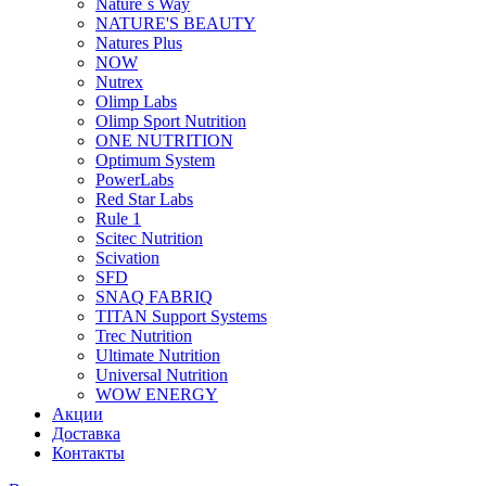
Nature`s Way
NATURE'S BEAUTY
Natures Plus
NOW
Nutrex
Olimp Labs
Olimp Sport Nutrition
ONE NUTRITION
Optimum System
PowerLabs
Red Star Labs
Rule 1
Scitec Nutrition
Scivation
SFD
SNAQ FABRIQ
TITAN Support Systems
Trec Nutrition
Ultimate Nutrition
Universal Nutrition
WOW ENERGY
Акции
Доставка
Контакты