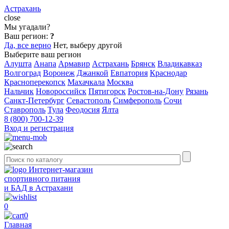
Астрахань
close
Мы угадали?
Ваш регион:
?
Да, все верно
Нет, выберу другой
Выберите ваш регион
Алушта
Анапа
Армавир
Астрахань
Брянск
Владикавказ
Волгоград
Воронеж
Джанкой
Евпатория
Краснодар
Красноперекопск
Махачкала
Москва
Нальчик
Новороссийск
Пятигорск
Ростов-на-Дону
Рязань
Санкт-Петербург
Севастополь
Симферополь
Сочи
Ставрополь
Тула
Феодосия
Ялта
8 (800) 700-12-39
Вход и регистрация
Интернет-магазин
спортивного питания
и БАД в Астрахани
0
0
Главная