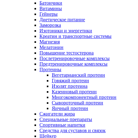
Батончики
Витамины
Гейнеры
Диетическое питание
Заморозка
Изотоники и энергетики
Креатин и транспортные системы
Магнезия
Мелатонин
Повышение тестостерона
Послетренировочные комплексы
Предтренировочные комплексы
Протеины
Вегетарианский протеин
Говяжий протеин
Изолят протеина
Казеиновый протеин
Многокомпонентный протеин
Сывороточный протеин
Яичный протеин
Сжигатели жира
Специальные препараты
Спортивные напитки
Средства для суставов и связок
Шейкер