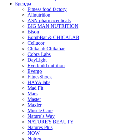
Бренды
Fitness food factory
Allnutrition
ASN pharmaceuticals
BIG MAN NUTRITION
Bison
BombBar & CHICALAB
Cellucor
Chikalab Chikabar
Cobra Labs
DayLight
Everbuild nutrition
Evergo
FitnesShock
HAYA labs
Mad Fit
Mars
Master
Maxler
Muscle Care
Nature`s Way
NATURE'S BEAUTY
Natures Plus
NOW
Nutrex