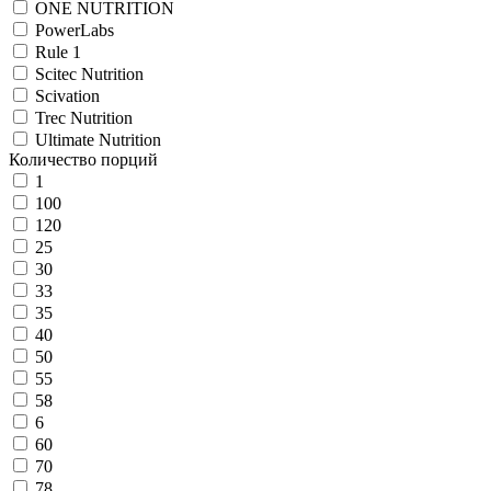
ONE NUTRITION
PowerLabs
Rule 1
Scitec Nutrition
Scivation
Trec Nutrition
Ultimate Nutrition
Количество порций
1
100
120
25
30
33
35
40
50
55
58
6
60
70
78