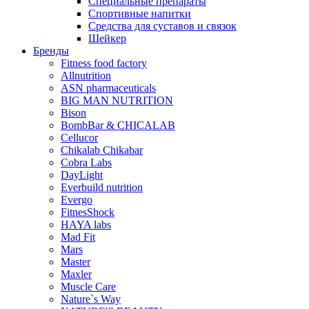
Специальные препараты
Спортивные напитки
Средства для суставов и связок
Шейкер
Бренды
Fitness food factory
Allnutrition
ASN pharmaceuticals
BIG MAN NUTRITION
Bison
BombBar & CHICALAB
Cellucor
Chikalab Chikabar
Cobra Labs
DayLight
Everbuild nutrition
Evergo
FitnesShock
HAYA labs
Mad Fit
Mars
Master
Maxler
Muscle Care
Nature`s Way