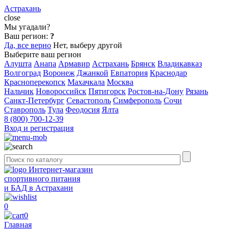
Астрахань
close
Мы угадали?
Ваш регион:
?
Да, все верно
Нет, выберу другой
Выберите ваш регион
Алушта
Анапа
Армавир
Астрахань
Брянск
Владикавказ
Волгоград
Воронеж
Джанкой
Евпатория
Краснодар
Красноперекопск
Махачкала
Москва
Нальчик
Новороссийск
Пятигорск
Ростов-на-Дону
Рязань
Санкт-Петербург
Севастополь
Симферополь
Сочи
Ставрополь
Тула
Феодосия
Ялта
8 (800) 700-12-39
Вход и регистрация
Интернет-магазин
спортивного питания
и БАД в Астрахани
0
0
Главная