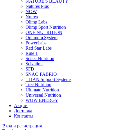
NATURE'S BEAUTY
Natures Plus
NOW
Nutrex
Olimp Labs
Olimp Sport Nutrition
ONE NUTRITION
Optimum System
PowerLabs
Red Star Labs
Rule 1
Scitec Nutrition
Scivation
SFD
SNAQ FABRIQ
TITAN Support Systems
Trec Nutrition
Ultimate Nutrition
Universal Nutrition
WOW ENERGY
Акции
Доставка
Контакты
Вход и регистрация