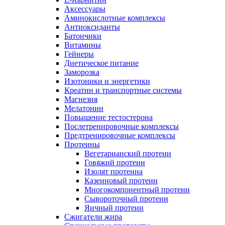
Аксессуары
Аминокислотные комплексы
Антиоксиданты
Батончики
Витамины
Гейнеры
Диетическое питание
Заморозка
Изотоники и энергетики
Креатин и транспортные системы
Магнезия
Мелатонин
Повышение тестостерона
Послетренировочные комплексы
Предтренировочные комплексы
Протеины
Вегетарианский протеин
Говяжий протеин
Изолят протеина
Казеиновый протеин
Многокомпонентный протеин
Сывороточный протеин
Яичный протеин
Сжигатели жира